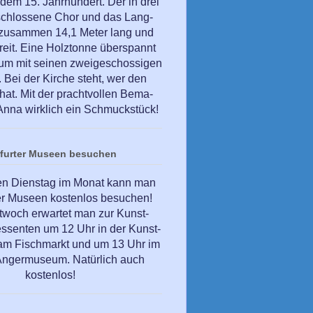
dem 15. Jahrhundert. Der in drei
schlossene Chor und das Lang-
 zusammen 14,1 Meter lang und
reit. Eine Holztonne überspannt
um mit seinen zweigeschossigen
Bei der Kirche steht, wer den
hat. Mit der prachtvollen Bema-
. Anna wirklich ein Schmuckstück!
rfurter Museen besuchen
en Dienstag im Monat kann man
ter Museen kostenlos besuchen!
twoch erwartet man zur Kunst-
essenten um 12 Uhr in der Kunst-
t am Fischmarkt und um 13 Uhr im
 Angermuseum. Natürlich auch
kostenlos!