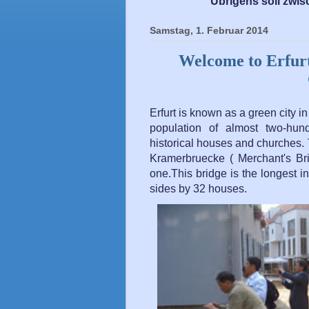
Übrigens soll zwis
Samstag, 1. Februar 2014
Welcome to Erfurt 
Erfurt is known as a green city in
population of almost two-hun
historical houses and churches. 
Kramerbruecke ( Merchant's Bri
one.This bridge is the longest 
sides by 32 houses.