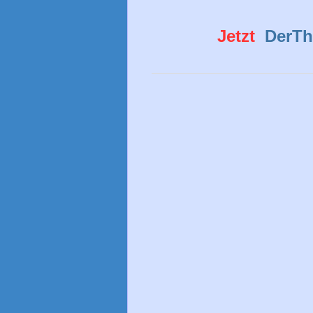
Jetzt
DerTh