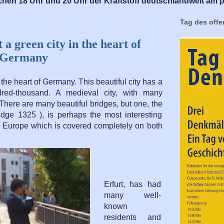
chen 18 Uhr und 20 Uhr der Kraftstoff deutschlandweit am p
Tag des off
a green city in the heart of
Germany
 the heart of Germany. This beautiful city has a
dred-thousand. A medieval city, with many
There are many beautiful bridges, but one, the
dge 1325 ), is perhaps the most interesting
in Europe which is covered completely on both
Erfurt, has had
many well-
known
residents and