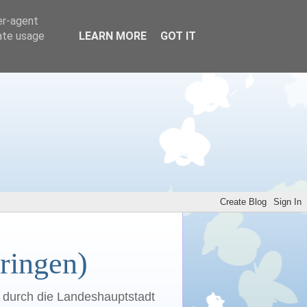
er-agent
rate usage
LEARN MORE
GOT IT
ringen)
n durch die Landeshauptstadt