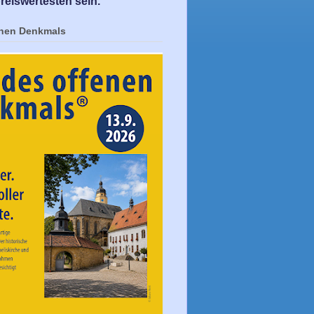
reiswertesten sein.
enen Denkmals