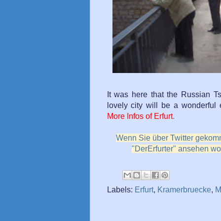
It was here that the Russian Ts
lovely city will be a wonderful
More Infos of Erfurt
.
Wenn Sie über Twitter gekomm
"DerErfurter" ansehen wol
Labels:
Erfurt
,
Kramerbruecke
,
M