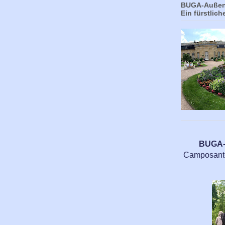
BUGA-Außens
Ein fürstlich
BUGA-A
Camposanto,