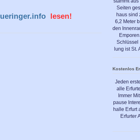
stammt aus 
Seiten ge
ueringer.info
lesen!
haus sind
6,2 Meter b
den Innenra
Emporen. 
Schlüssel 
lung ist St
Kostenlos E
Jeden erst
alle Erfur
Immer Mit
pause Inter
halle Erfur
Erfurter