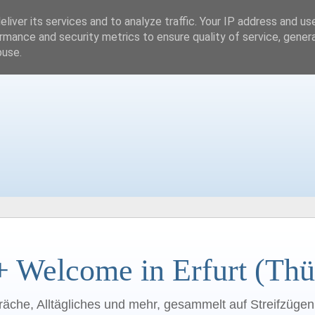
liver its services and to analyze traffic. Your IP address and us
rmance and security metrics to ensure quality of service, gene
buse.
+ Welcome in Erfurt (Thü
räche, Alltägliches und mehr, gesammelt auf Streifzüge