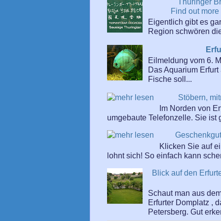
Thüringer B
Find out more
Eigentlich gibt es ga
Region schwören die 
Erf
Eilmeldung vom 6. 
Das Aquarium Erfurt 
Fische soll...
Stöbern, mit
Im Norden von Erf
umgebaute Telefonzelle. Sie ist g
Geschenkgut
Klicken Sie auf 
lohnt sich! So einfach kann sch
Blick auf den Erfu
Schaut man aus dem 
Erfurter Domplatz , 
Petersberg. Gut erken