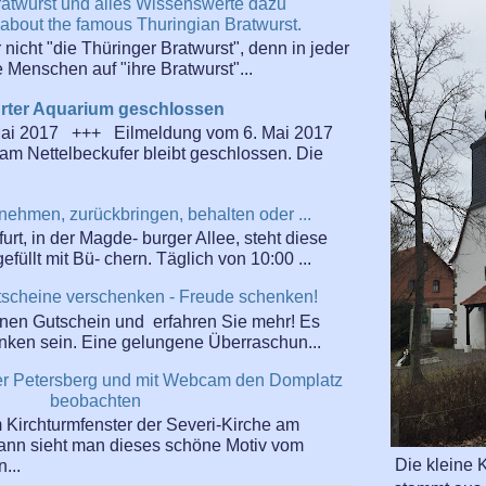
ratwurst und alles Wissenswerte dazu
 about the famous Thuringian Bratwurst.
r nicht "die Thüringer Bratwurst", denn in jeder
Menschen auf "ihre Bratwurst"...
urter Aquarium geschlossen
Mai 2017 +++ Eilmeldung vom 6. Mai 2017
am Nettelbeckufer bleibt geschlossen. Die
nehmen, zurückbringen, behalten oder ...
urt, in der Magde- burger Allee, steht diese
efüllt mit Bü- chern. Täglich von 10:00 ...
scheine verschenken - Freude schenken!
einen Gutschein und erfahren Sie mehr! Es
enken sein. Eine gelungene Überraschun...
rter Petersberg und mit Webcam den Domplatz
beobachten
Kirchturmfenster der Severi-Kirche am
dann sieht man dieses schöne Motiv vom
Die kleine K
...