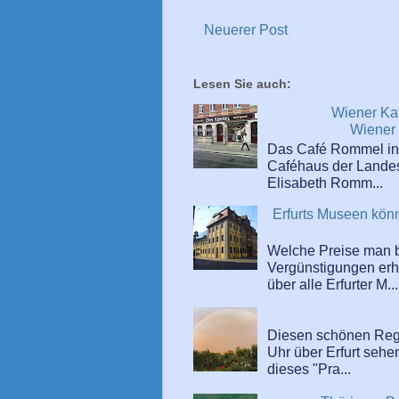
Neuerer Post
Lesen Sie auch:
Wiener Ka
Wiener 
Das Café Rommel in d
Caféhaus der Landes
Elisabeth Romm...
Erfurts Museen kön
Welche Preise man 
Vergünstigungen erhäl
über alle Erfurter M...
Diesen schönen Reg
Uhr über Erfurt sehe
dieses "Pra...