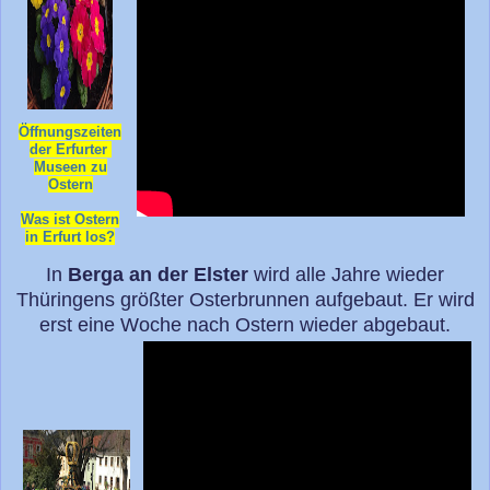
Öffnungszeiten
der Erfurter
Museen zu
Ostern
Was ist Ostern
in Erfurt los?
In
Berga an der Elster
wird alle Jahre wieder
Thüringens größter Osterbrunnen aufgebaut. Er wird
erst eine Woche nach Ostern wieder abgebaut.