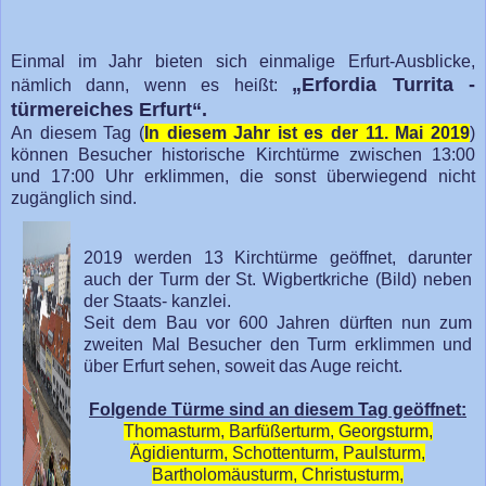
Einmal im Jahr bieten sich einmalige Erfurt-Ausblicke,
„Erfordia Turrita -
nämlich dann, wenn es heißt:
türmereiches Erfurt“.
An
diesem Tag (
In diesem Jahr ist es der 11. Mai 2019
)
können
Besucher historische Kirchtürme zwischen 13:00
und 17:00 Uhr erklimmen, die sonst überwiegend nicht
zugänglich sind.
2019 werden 13 Kirchtürme geöffnet, darunter
auch der Turm der St. Wigbertkriche (Bild) neben
der Staats- kanzlei.
Seit dem Bau vor 600 Jahren dürften nun zum
zweiten Mal Besucher den Turm erklimmen und
über Erfurt sehen, soweit das Auge reicht.
Folgende Türme sind an diesem Tag geöffnet:
Thomasturm, Barfüßerturm, Georgsturm,
Ägidienturm, Schottenturm, Paulsturm,
Bartholomäusturm, Christusturm,