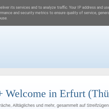
liver its services and to analyze traffic. Your IP address and us
rmance and security metrics to ensure quality of service, gene
buse.
+ Welcome in Erfurt (Thü
räche, Alltägliches und mehr, gesammelt auf Streifzüge