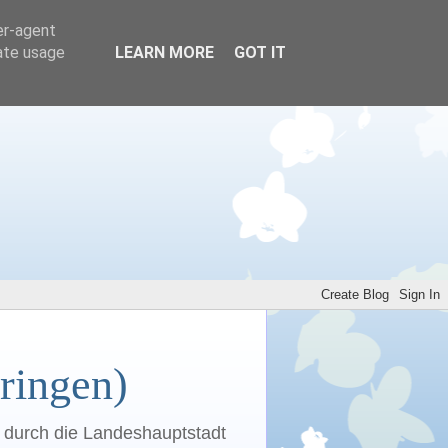
er-agent
rate usage
LEARN MORE
GOT IT
ringen)
n durch die Landeshauptstadt