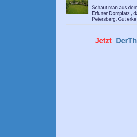
Schaut man aus dem 
Erfurter Domplatz , 
Petersberg. Gut erken
Jetzt
DerTh