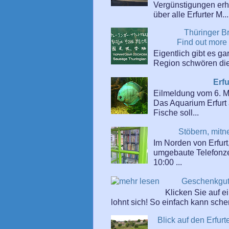
Vergünstigungen erhäl
über alle Erfurter M...
Thüringer B
Find out more
Eigentlich gibt es ga
Region schwören die 
Erf
Eilmeldung vom 6. 
Das Aquarium Erfurt 
Fische soll...
Stöbern, mitn
Im Norden von Erfurt,
umgebaute Telefonzell
10:00 ...
Geschenkgut
Klicken Sie auf 
lohnt sich! So einfach kann sch
Blick auf den Erfu