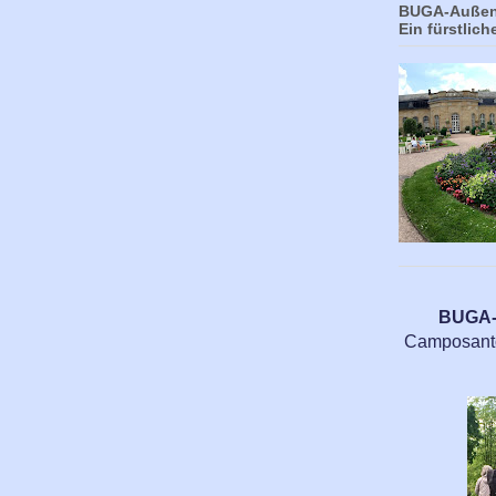
BUGA-Außens
Ein fürstlich
BUGA-A
Camposanto,