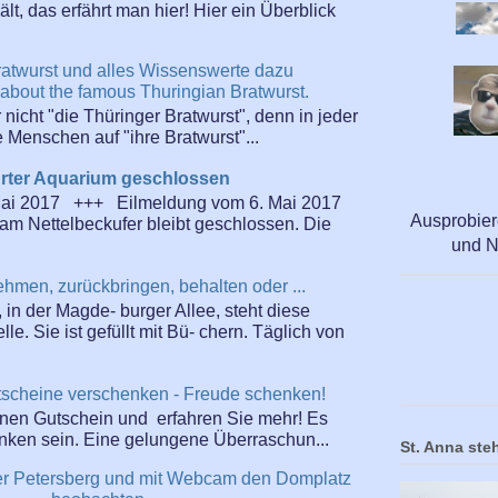
t, das erfährt man hier! Hier ein Überblick
ratwurst und alles Wissenswerte dazu
 about the famous Thuringian Bratwurst.
r nicht "die Thüringer Bratwurst", denn in jeder
Menschen auf "ihre Bratwurst"...
urter Aquarium geschlossen
Mai 2017 +++ Eilmeldung vom 6. Mai 2017
Ausprobier
am Nettelbeckufer bleibt geschlossen. Die
und N
ehmen, zurückbringen, behalten oder ...
 in der Magde- burger Allee, steht diese
e. Sie ist gefüllt mit Bü- chern. Täglich von
scheine verschenken - Freude schenken!
einen Gutschein und erfahren Sie mehr! Es
enken sein. Eine gelungene Überraschun...
St. Anna steh
rter Petersberg und mit Webcam den Domplatz