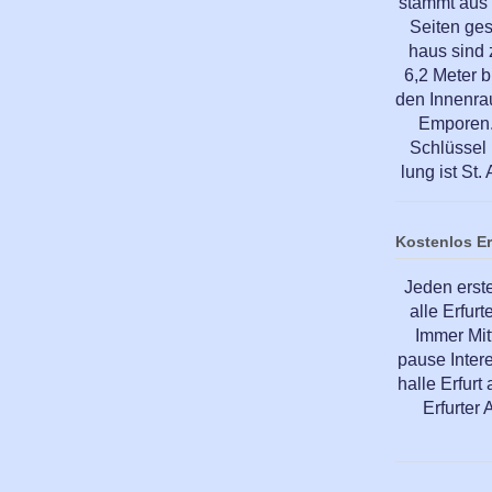
stammt aus 
Seiten ge
haus sind
6,2 Meter b
den Innenra
Emporen. 
Schlüssel 
lung ist St
Kostenlos E
Jeden erst
alle Erfur
Immer Mit
pause Inter
halle Erfur
Erfurter