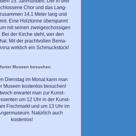
dem 15. Jahrhundert. Der in drei
schlossene Chor und das Lang-
 zusammen 14,1 Meter lang und
reit. Eine Holztonne überspannt
um mit seinen zweigeschossigen
Bei der Kirche steht, wer den
hat. Mit der prachtvollen Bema-
. Anna wirklich ein Schmuckstück!
rfurter Museen besuchen
en Dienstag im Monat kann man
ter Museen kostenlos besuchen!
twoch erwartet man zur Kunst-
essenten um 12 Uhr in der Kunst-
t am Fischmarkt und um 13 Uhr im
 Angermuseum. Natürlich auch
kostenlos!