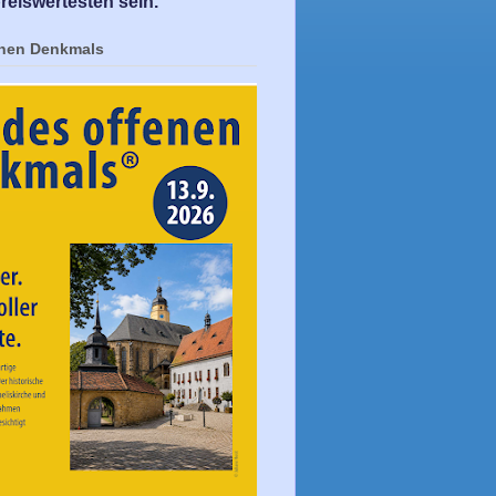
reiswertesten sein.
enen Denkmals