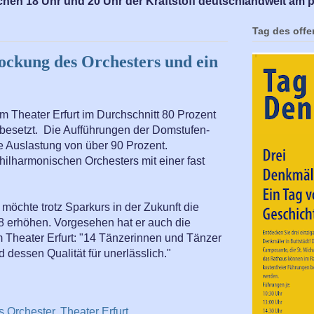
chen 18 Uhr und 20 Uhr der Kraftstoff deutschlandweit am p
Tag des off
tockung des Orchesters und ein
m Theater Erfurt im Durchschnitt 80 Prozent
 besetzt. Die Aufführungen der Domstufen-
e Auslastung von über 90 Prozent.
ilharmonischen Orchesters mit einer fast
öchte trotz Sparkurs in der Zukunft die
8 erhöhen. Vorgesehen hat er auch die
m Theater Erfurt: "14 Tänzerinnen und Tänzer
d dessen Qualität für unerlässlich."
s Orchester
,
Theater Erfurt