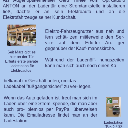
Als Augenoptikermeister Gerd Thiele vom Optikstudio
ANTON an der Ladentür eine Stromtankstelle installieren
ließ, dachte er an sein Elektroauto und an die
Elektrofahrzeuge seiner Kundschaft.
Elektro-Fahrzeugnutzer aus nah und
fern schät- zen mittlerweile den Ser-
vice auf dem Erfurter An- ger
gegenüber der Kauf- mannskirche.
Seit März gibt es
hier an der Tür
Während der Ladenöff- nungszeiten
Erfurts erste private
kann man sich auch noch
einen Ka-
Ladestation für
Elektroautos.
belkanal im Geschäft holen, um das
Ladekabel "fußgängersicher" zu ver- legen.
Wenn das Auto geladen ist, freut man sich im
Laden über eine Strom- spende, die man aber
auch pro- blemlos per PayPal überweisen
kann. Die Emailadresse findet man an der
Ladestation.
Ladestation
Typ 2 / 32