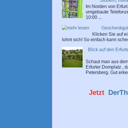
Stöbern, mitn
Im Norden von Erfurt,
umgebaute Telefonzell
10:00 ...
Geschenkgut
Klicken Sie auf 
lohnt sich! So einfach kann sch
Blick auf den Erfu
Schaut man aus dem 
Erfurter Domplatz , 
Petersberg. Gut erken
Jetzt
DerTh