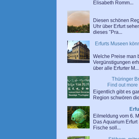
Elisabeth Romm...
Diesen schönen Reg
Uhr über Erfurt sehe
dieses "Pra...
Erfurts Museen kön
Welche Preise man 
Vergünstigungen erhäl
über alle Erfurter M...
Thüringer B
Find out more
Eigentlich gibt es ga
Region schwören die 
Erf
Eilmeldung vom 6. 
Das Aquarium Erfurt 
Fische soll...