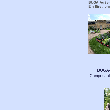
BUGA-Außens
Ein fürstlich
BUGA-A
Camposanto,