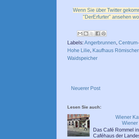
Wenn Sie über Twitter gekomm
"DerErfurter" ansehen wol
Labels:
Angerbrunnen
,
Centrum
Hohe Lilie
,
Kaufhaus Römischer 
Waidspeicher
Neuerer Post
Lesen Sie auch:
Wiener Ka
Wiener 
Das Café Rommel in d
Caféhaus der Landes