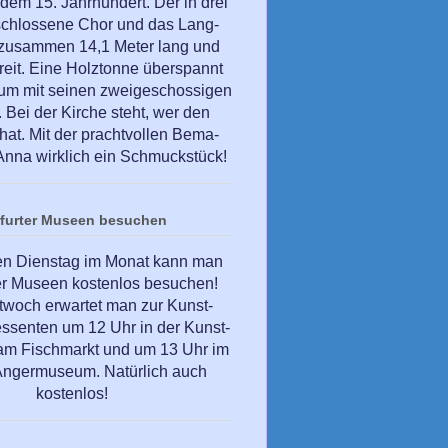
dem 15. Jahrhundert. Der in drei
schlossene Chor und das Lang-
 zusammen 14,1 Meter lang und
reit. Eine Holztonne überspannt
um mit seinen zweigeschossigen
Bei der Kirche steht, wer den
hat. Mit der prachtvollen Bema-
. Anna wirklich ein Schmuckstück!
rfurter Museen besuchen
en Dienstag im Monat kann man
ter Museen kostenlos besuchen!
twoch erwartet man zur Kunst-
essenten um 12 Uhr in der Kunst-
t am Fischmarkt und um 13 Uhr im
 Angermuseum. Natürlich auch
kostenlos!