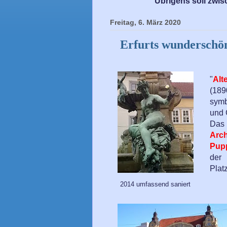
Übrigens soll zwis
Freitag, 6. März 2020
Erfurts wunderschöne
"
Alt
(18
symb
und 
D
Arc
Pup
der
Platz
2014 umfassend saniert