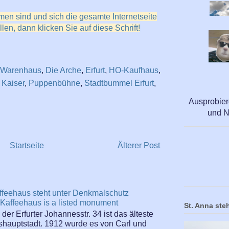
en sind und sich die gesamte Internetseite
len, dann klicken Sie auf diese Schrift!
-Warenhaus
,
Die Arche
,
Erfurt
,
HO-Kaufhaus
,
Kaiser
,
Puppenbühne
,
Stadtbummel Erfurt
,
Ausprobier
und N
Startseite
Älterer Post
ffeehaus steht unter Denkmalschutz
Kaffeehaus is a listed monument
St. Anna steh
er Erfurter Johannesstr. 34 ist das älteste
hauptstadt. 1912 wurde es von Carl und