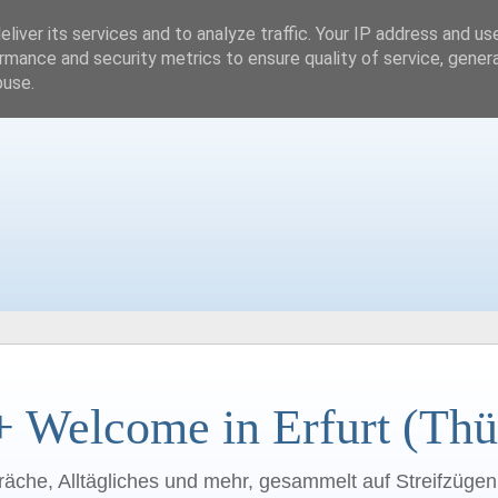
liver its services and to analyze traffic. Your IP address and us
rmance and security metrics to ensure quality of service, gene
buse.
+ Welcome in Erfurt (Thü
räche, Alltägliches und mehr, gesammelt auf Streifzüge