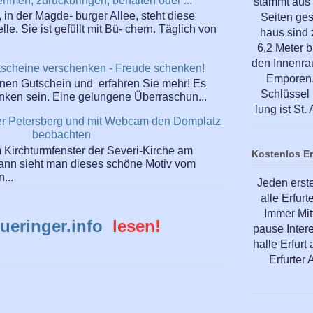
ehmen, zurückbringen, behalten oder ...
stammt aus 
 in der Magde- burger Allee, steht diese
Seiten ge
e. Sie ist gefüllt mit Bü- chern. Täglich von
haus sind
6,2 Meter b
den Innenra
scheine verschenken - Freude schenken!
Emporen. 
einen Gutschein und erfahren Sie mehr! Es
Schlüssel 
enken sein. Eine gelungene Überraschun...
lung ist St
rter Petersberg und mit Webcam den Domplatz
beobachten
Kirchturmfenster der Severi-Kirche am
Kostenlos E
dann sieht man dieses schöne Motiv vom
...
Jeden erst
alle Erfur
Immer Mit
ueringer.info
lesen!
pause Inter
halle Erfur
Erfurter