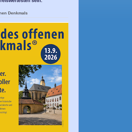
reiswertesten sein.
enen Denkmals