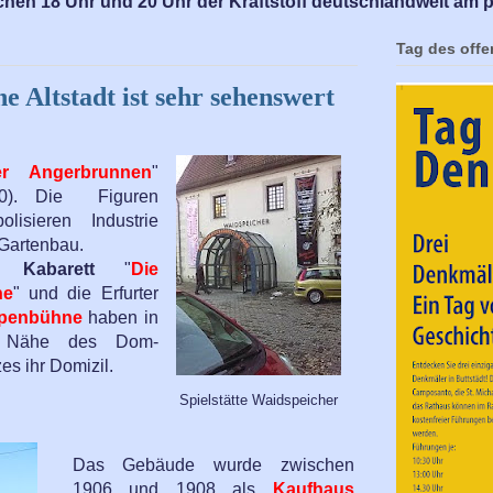
chen 18 Uhr und 20 Uhr der Kraftstoff deutschlandweit am p
Tag des off
 Altstadt ist sehr sehenswert
er Angerbrunnen
"
90). Die Figuren
olisieren Industrie
Gartenbau.
as
Kabarett
"
Die
he
" und die Erfurter
penbühne
haben in
 Nähe des Dom-
es ihr Domizil.
Spielstätte Waidspeicher
Das Gebäude wurde zwischen
1906 und 1908 als
Kaufhaus