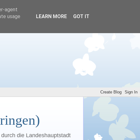
er-agent
rate usage
LEARN MORE
GOT IT
ringen)
n durch die Landeshauptstadt