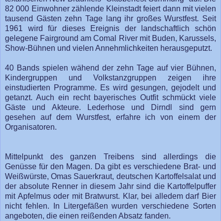
82 000 Einwohner zählende Kleinstadt feiert dann mit vielen
tausend Gästen zehn Tage lang ihr großes Wurstfest. Seit
1961 wird für dieses Ereignis der landschaftlich schön
gelegene Fairground am Comal River mit Buden, Karussels,
Show-Bühnen und vielen Annehmlichkeiten herausgeputzt.
40 Bands spielen wähend der zehn Tage auf vier Bühnen,
Kindergruppen und Volkstanzgruppen zeigen ihre
einstudierten Programme. Es wird gesungen, gejodelt und
getanzt. Auch ein recht bayerisches Outfit schmückt viele
Gäste und Akteure. Lederhose und Dirndl sind gern
gesehen auf dem Wurstfest, erfahre ich von einem der
Organisatoren.
Mittelpunkt des ganzen Treibens sind allerdings die
Genüsse für den Magen. Da gibt es verschiedene Brat- und
Weißwürste, Omas Sauerkraut, deutschen Kartoffelsalat und
der absolute Renner in diesem Jahr sind die Kartoffelpuffer
mit Apfelmus oder mit Bratwurst. Klar, bei alledem darf Bier
nicht fehlen. In Litergefäßen wurden verschiedene Sorten
angeboten, die einen reißenden Absatz fanden.