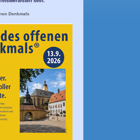
reiswertesten sein.
enen Denkmals