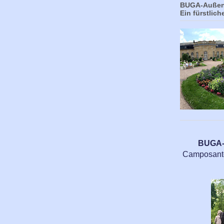
BUGA-Außens
Ein fürstlich
BUGA-A
Camposanto,