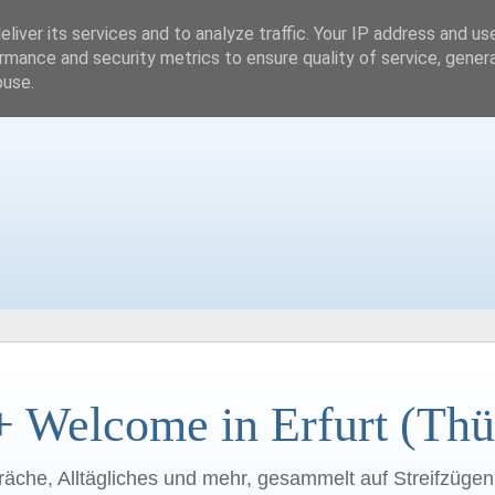
liver its services and to analyze traffic. Your IP address and us
rmance and security metrics to ensure quality of service, gene
buse.
+ Welcome in Erfurt (Thü
räche, Alltägliches und mehr, gesammelt auf Streifzüge