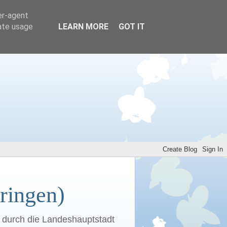
er-agent
rate usage
LEARN MORE
GOT IT
ringen)
n durch die Landeshauptstadt