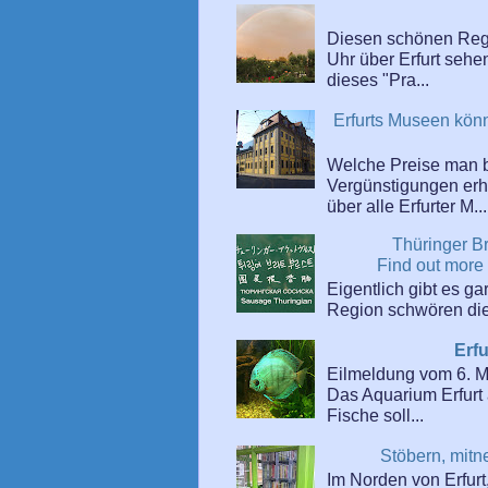
Diesen schönen Reg
Uhr über Erfurt sehe
dieses "Pra...
Erfurts Museen kön
Welche Preise man 
Vergünstigungen erhäl
über alle Erfurter M...
Thüringer B
Find out more
Eigentlich gibt es ga
Region schwören die 
Erf
Eilmeldung vom 6. 
Das Aquarium Erfurt 
Fische soll...
Stöbern, mitn
Im Norden von Erfurt,