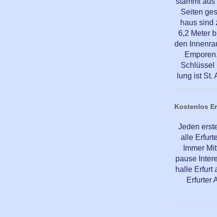
stammt aus 
Seiten ge
haus sind
6,2 Meter b
den Innenra
Emporen. 
Schlüssel 
lung ist St
Kostenlos E
Jeden erst
alle Erfur
Immer Mit
pause Inter
halle Erfur
Erfurter