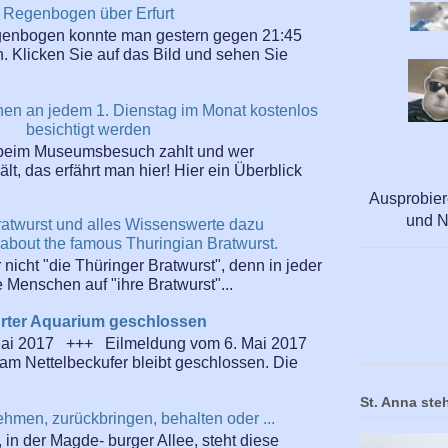
Regenbogen über Erfurt
enbogen konnte man gestern gegen 21:45
n. Klicken Sie auf das Bild und sehen Sie
nen an jedem 1. Dienstag im Monat kostenlos
besichtigt werden
beim Museumsbesuch zahlt und wer
t, das erfährt man hier! Hier ein Überblick
Ausprobier
und N
ratwurst und alles Wissenswerte dazu
 about the famous Thuringian Bratwurst.
r nicht "die Thüringer Bratwurst", denn in jeder
Menschen auf "ihre Bratwurst"...
urter Aquarium geschlossen
Mai 2017 +++ Eilmeldung vom 6. Mai 2017
am Nettelbeckufer bleibt geschlossen. Die
St. Anna steh
ehmen, zurückbringen, behalten oder ...
 in der Magde- burger Allee, steht diese