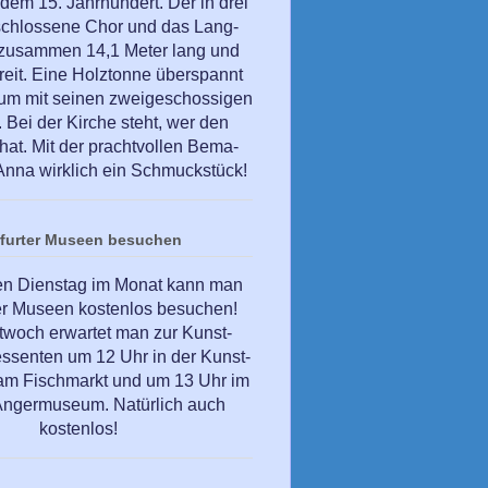
dem 15. Jahrhundert. Der in drei
schlossene Chor und das Lang-
 zusammen 14,1 Meter lang und
reit. Eine Holztonne überspannt
um mit seinen zweigeschossigen
Bei der Kirche steht, wer den
hat. Mit der prachtvollen Bema-
. Anna wirklich ein Schmuckstück!
rfurter Museen besuchen
en Dienstag im Monat kann man
ter Museen kostenlos besuchen!
twoch erwartet man zur Kunst-
essenten um 12 Uhr in der Kunst-
t am Fischmarkt und um 13 Uhr im
 Angermuseum. Natürlich auch
kostenlos!