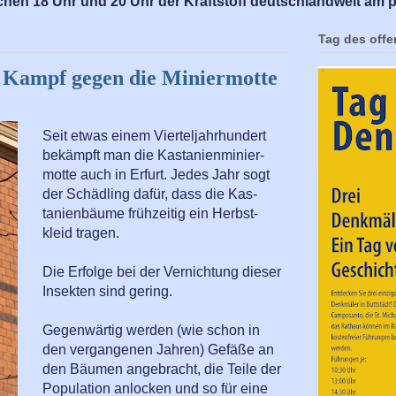
chen 18 Uhr und 20 Uhr der Kraftstoff deutschlandweit am p
Tag des off
r Kampf gegen die Miniermotte
Seit etwas einem Vierteljahrhundert
bekämpft man die Kastanienminier-
motte auch in Erfurt. Jedes Jahr sogt
der Schädling dafür, dass die Kas-
tanienbäume frühzeitig ein Herbst-
kleid tragen.
Die Erfolge bei der Vernichtung dieser
Insekten sind gering.
Gegenwärtig werden (wie schon in
den vergangenen Jahren) Gefäße an
den Bäumen angebracht, die Teile der
Population anlocken und so für eine